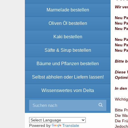
Wir ve
Marmelade bestellen
Neu Pa
Oliven Öl bestellen
Neu Pa
Neu Pa
Kaki bestellen
Neu Pa
Neu Pa
Säfte & Sirup bestellen
Neu Pa
Bitte 
Bäume und Pflanzen bestellen
Diese 
Selbst abholen oder Liefern lassen!
Optimi
In den
Wissenswertes vom Delta
Wichti
Bitte P
Die War
Die Frü
Powered by
Translate
Jedoch