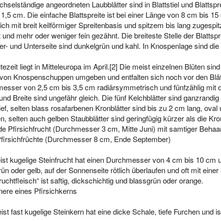
hselständige angeordneten Laubblätter sind in Blattstiel und Blattspre
1,5 cm. Die einfache Blattspreite ist bei einer Länge von 8 cm bis 1
lich mit breit keilförmiger Spreitenbasis und spitzem bis lang zugespi
 und mehr oder weniger fein gezähnt. Die breiteste Stelle der Blattspr
er- und Unterseite sind dunkelgrün und kahl. In Knospenlage sind die B
tezeit liegt in Mitteleuropa im April.[2] Die meist einzelnen Blüten sin
von Knospenschuppen umgeben und entfalten sich noch vor den Blätte
esser von 2,5 cm bis 3,5 cm radiärsymmetrisch und fünfzählig mit dop
nd Breite sind ungefähr gleich. Die fünf Kelchblätter sind ganzrandig 
ief, selten blass rosafarbenen Kronblätter sind bis zu 2 cm lang, ova
en, selten auch gelben Staubblätter sind geringfügig kürzer als die Kron
de Pfirsichfrucht (Durchmesser 3 cm, Mitte Juni) mit samtiger Behaa
Pfirsichfrüchte (Durchmesser 8 cm, Ende September)
ist kugelige Steinfrucht hat einen Durchmesser von 4 cm bis 10 cm u
ün oder gelb, auf der Sonnenseite rötlich überlaufen und oft mit ein
uchtfleisch“ ist saftig, dickschichtig und blassgrün oder orange.
nere eines Pfirsichkerns
st fast kugelige Steinkern hat eine dicke Schale, tiefe Furchen und is