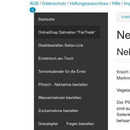
AGB
/
Datenschutz
/
Haftungsausschluss
/
Hilfe
/
Im
0
STAR
Startseite
Ne
OnlineShop Dalmatien "FairTrade"
Direktbestellen Seiten-Link
Ne
Erntefrisch am Tisch
firsich
Terminkalender für die Ernte
Merkm
Pfirsich - Nektairine bestellen
Vegeta
Wassermelonen bestellen
Der Pf
sind a
Zuckermelone bestellen
Seiten
behaart
Granatapfel
Feigen bestellen