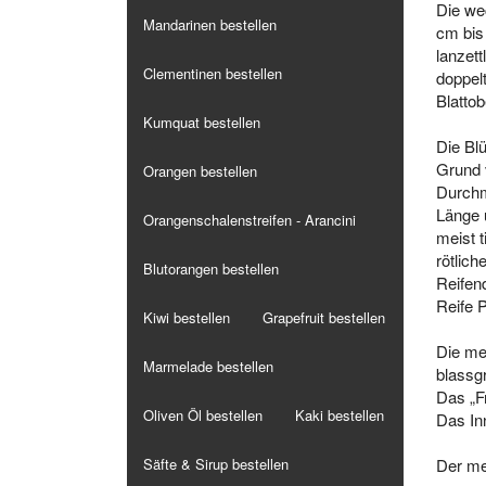
Die wec
Mandarinen bestellen
cm bis 
lanzett
Clementinen bestellen
doppelt
Blattob
Kumquat bestellen
Die Blü
Grund 
Orangen bestellen
Durchm
Länge u
Orangenschalenstreifen - Arancini
meist t
rötlich
Blutorangen bestellen
Reifen
Reife 
Kiwi bestellen
Grapefruit bestellen
Die me
Marmelade bestellen
blassgr
Das „Fr
Oliven Öl bestellen
Kaki bestellen
Das In
Der mei
Säfte & Sirup bestellen