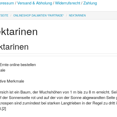
pressum
/
Versand & Abholung
/
Widerrufsrecht
/
Zahlung
TSEITE
ONLINESHOP DALMATIEN "FAIRTRADE"
NEKTARINEN
ktarinen
ktarinen
 Ernte online bestellen
ale
tive Merkmale
irsich ist ein Baum, der Wuchshöhen von 1 m bis zu 8 m erreicht. Se
uf der Sonnenseite rot und auf der von der Sonne abgewandten Seite 
knospen sind zumindest bei starken Langtrieben in der Regel zu dritt
.[2]