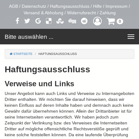
AGB
/
Datenschutz
/
Haftungsausschluss
/
Hilfe
/
Impressum
/
Versand & Abholung
/
Widerrufsrecht
/
Zahlung
0
Bitte auswählen ...
Toggle
navigation
STARTSEITE
HAFTUNGSAUSSCHLUSS
Haftungsausschluss
Verweise und Links
Unser Angebot kann auch Links und Verweise zu Internangeboten
Dritter enthalten. Wir möchten Sie darauf hinweisen, dass wir
keinen Einfluss auf deren Inhalte haben und demnach auch keine
Gewähr dafür übernehmen können. Allein der Drittanbieter ist für
seine Internetseiten verantwortlich. Wir haben jedoch zum
Zeitpunkt der Verlinkung bzw. des Verweises die Internetseiten
Dritter auf mögliche offensichtliche Rechtsverstöße geprüft und
keine solche feststellen können. Da eine laufende Überprüfung