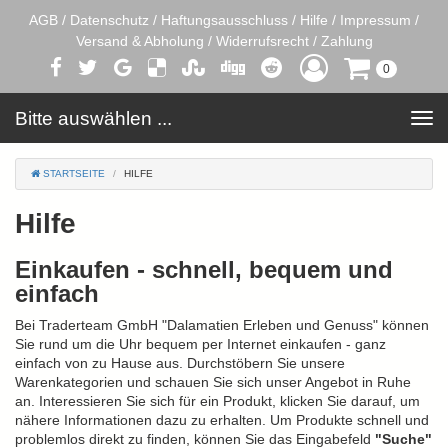
AGB
/
Datenschutz
/
Haftungsausschluss
/
Hilfe
/
Impressum
/
Versand & Abholung
/
Widerrufsrecht
/
Zahlung
0
Bitte auswählen ...
Toggle
navigation
STARTSEITE
HILFE
Hilfe
Einkaufen - schnell, bequem und
einfach
Bei Traderteam GmbH "Dalamatien Erleben und Genuss" können
Sie rund um die Uhr bequem per Internet einkaufen - ganz
einfach von zu Hause aus. Durchstöbern Sie unsere
Warenkategorien und schauen Sie sich unser Angebot in Ruhe
an. Interessieren Sie sich für ein Produkt, klicken Sie darauf, um
nähere Informationen dazu zu erhalten. Um Produkte schnell und
problemlos direkt zu finden, können Sie das Eingabefeld
"Suche"