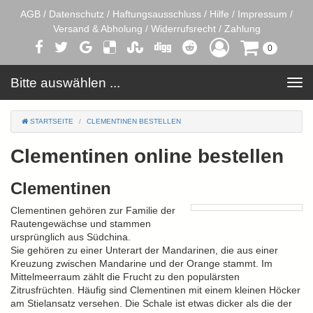
AGB
/
Datenschutz
/
Haftungsausschluss
/
Hilfe
/
Impressum
/
Versand & Abholung
/
Widerrufsrecht
/
Zahlung
0
Bitte auswählen ...
Toggle
navigation
STARTSEITE
CLEMENTINEN BESTELLEN
Clementinen online bestellen
Clementinen
Clementinen gehören zur Familie der
Rautengewächse und stammen
ursprünglich aus Südchina.
Sie gehören zu einer Unterart der Mandarinen, die aus einer
Kreuzung zwischen Mandarine und der Orange stammt. Im
Mittelmeerraum zählt die Frucht zu den populärsten
Zitrusfrüchten. Häufig sind Clementinen mit einem kleinen Höcker
am Stielansatz versehen. Die Schale ist etwas dicker als die der