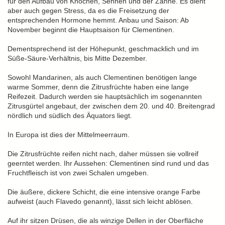
für den Aufbau von Knochen, Sehnen und der Zähne. Es dient
aber auch gegen Stress, da es die Freisetzung der
entsprechenden Hormone hemmt. Anbau und Saison: Ab
November beginnt die Hauptsaison für Clementinen.
Dementsprechend ist der Höhepunkt, geschmacklich und im
Süße-Säure-Verhältnis, bis Mitte Dezember.
Sowohl Mandarinen, als auch Clementinen benötigen lange
warme Sommer, denn die Zitrusfrüchte haben eine lange
Reifezeit. Dadurch werden sie hauptsächlich im sogenannten
Zitrusgürtel angebaut, der zwischen dem 20. und 40. Breitengrad
nördlich und südlich des Äquators liegt.
In Europa ist dies der Mittelmeerraum.
Die Zitrusfrüchte reifen nicht nach, daher müssen sie vollreif
geerntet werden. Ihr Aussehen: Clementinen sind rund und das
Fruchtfleisch ist von zwei Schalen umgeben.
Die äußere, dickere Schicht, die eine intensive orange Farbe
aufweist (auch Flavedo genannt), lässt sich leicht ablösen.
Auf ihr sitzen Drüsen, die als winzige Dellen in der Oberfläche