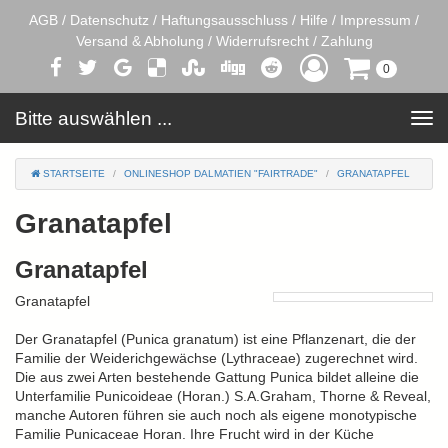
AGB
/
Datenschutz
/
Haftungsausschluss
/
Hilfe
/
Impressum
/
Versand & Abholung
/
Widerrufsrecht
/
Zahlung
0
Bitte auswählen ...
Toggle
navigation
STARTSEITE
ONLINESHOP DALMATIEN "FAIRTRADE"
GRANATAPFEL
Granatapfel
Granatapfel
Granatapfel
Der Granatapfel (Punica granatum) ist eine Pflanzenart, die der
Familie der Weiderichgewächse (Lythraceae) zugerechnet wird.
Die aus zwei Arten bestehende Gattung Punica bildet alleine die
Unterfamilie Punicoideae (Horan.) S.A.Graham, Thorne & Reveal,
manche Autoren führen sie auch noch als eigene monotypische
Familie Punicaceae Horan. Ihre Frucht wird in der Küche