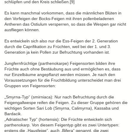
schlüpfen und den Kreis schließen.[9]
Es kann manchmal vorkommen, dass die männlichen Blüten in
den Vorfeigen der Bocks-Feigen mit ihren pollenbeladenen
Antheren das Ostiulum versperren, so dass die Wespen gar nicht
ausfliegen können.
Es entwickeln sich also nur die Ess-Feigen der 2. Generation
durch die Caprifikation zu Früchten, weil bei der 1. und 3.
Generation ja kein Pollen zur Befruchtung vorhanden ist.
Jungfernfrüchtige (parthenokarpe) Feigensorten bilden ihre
Früchte auch ohne Bestäubung aus und ermöglichen es, dass
nur Einzelbäume angepflanzt werden müssen. Je nach den
Voraussetzungen für die Fruchtbildung unterscheidet man drei
Gruppen von Feigensorten:
„Smyrna-Typ“ (smirniaca): Nur nach Befruchtung durch die
Feigengallwespe reifen die Feigen. Zu dieser Gruppe gehören die
wichtigen Sorten Sari Lob (Smyrna, Calimyrna), Kassaba und
Bardacik.
„Adriatischer Typ“ (hortensis): Die Früchte entwickeln sich
parthenokarp. Von diesem Feigentyp gibt es zwei Untertypen:
erstens die „Hausfeige“, auch „Bifera“ genannt, die zwei