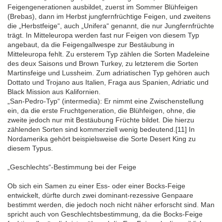
Feigengenerationen ausbildet, zuerst im Sommer Blühfeigen
(Brebas), dann im Herbst jungfernfrüchtige Feigen, und zweitens
die „Herbstfeige“, auch „Unifera“ genannt, die nur Jungfernfrüchte
trägt. In Mitteleuropa werden fast nur Feigen von diesem Typ
angebaut, da die Feigengallwespe zur Bestäubung in
Mitteleuropa fehlt. Zu ersterem Typ zählen die Sorten Madeleine
des deux Saisons und Brown Turkey, zu letzterem die Sorten
Martinsfeige und Lussheim. Zum adriatischen Typ gehören auch
Dottato und Trojano aus Italien, Fraga aus Spanien, Adriatic und
Black Mission aus Kalifornien.
„San-Pedro-Typ“ (intermedia): Er nimmt eine Zwischenstellung
ein, da die erste Fruchtgeneration, die Blühfeigen, ohne, die
zweite jedoch nur mit Bestäubung Früchte bildet. Die hierzu
zählenden Sorten sind kommerziell wenig bedeutend.[11] In
Nordamerika gehört beispielsweise die Sorte Desert King zu
diesem Typus.
„Geschlechts“-Bestimmung bei der Feige
Ob sich ein Samen zu einer Ess- oder einer Bocks-Feige
entwickelt, dürfte durch zwei dominant-rezessive Genpaare
bestimmt werden, die jedoch noch nicht näher erforscht sind. Man
spricht auch von Geschlechtsbestimmung, da die Bocks-Feige