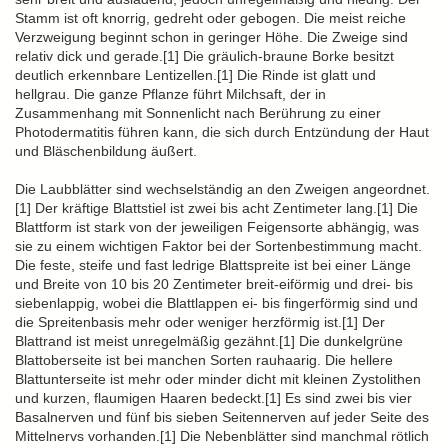
Stamm ist oft knorrig, gedreht oder gebogen. Die meist reiche
Verzweigung beginnt schon in geringer Höhe. Die Zweige sind
relativ dick und gerade.[1] Die gräulich-braune Borke besitzt
deutlich erkennbare Lentizellen.[1] Die Rinde ist glatt und
hellgrau. Die ganze Pflanze führt Milchsaft, der in
Zusammenhang mit Sonnenlicht nach Berührung zu einer
Photodermatitis führen kann, die sich durch Entzündung der Haut
und Bläschenbildung äußert.
Die Laubblätter sind wechselständig an den Zweigen angeordnet.
[1] Der kräftige Blattstiel ist zwei bis acht Zentimeter lang.[1] Die
Blattform ist stark von der jeweiligen Feigensorte abhängig, was
sie zu einem wichtigen Faktor bei der Sortenbestimmung macht.
Die feste, steife und fast ledrige Blattspreite ist bei einer Länge
und Breite von 10 bis 20 Zentimeter breit-eiförmig und drei- bis
siebenlappig, wobei die Blattlappen ei- bis fingerförmig sind und
die Spreitenbasis mehr oder weniger herzförmig ist.[1] Der
Blattrand ist meist unregelmäßig gezähnt.[1] Die dunkelgrüne
Blattoberseite ist bei manchen Sorten rauhaarig. Die hellere
Blattunterseite ist mehr oder minder dicht mit kleinen Zystolithen
und kurzen, flaumigen Haaren bedeckt.[1] Es sind zwei bis vier
Basalnerven und fünf bis sieben Seitennerven auf jeder Seite des
Mittelnervs vorhanden.[1] Die Nebenblätter sind manchmal rötlich