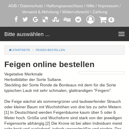
AGB
/
Datenschutz
/
Haftungsausschluss
/
Hilfe
/
Impressum
/
Versand & Abholung
/
Widerrufsrecht
/
Zahlung
0
Bitte auswählen ...
Toggle
navigation
STARTSEITE
FEIGEN BESTELLEN
Feigen online bestellen
Vegetative Merkmale
Herbstblätter der Sorte Sultane.
Steckling der Sorte Ronde de Bordeaux mit dem für die Sorte
typischen Laub mit sehr schmalen, glattrandigen "Fingern".
Die Feige wächst als sommergrüner und laubwerfender Strauch
oder kleiner Baum mit Wuchshöhen von drei bis zu zehn Metern.
[1] In Deutschland werden Feigenbäume kaum über 5 oder 6
Meter hoch. Größe und Wuchsform sind stark von der jeweiligen
Feigensorte abhängig.[2] Die Krone ist bei alten Individuen meist
sehr breit und ausladend, jedoch unregelmäßig und niedrig. Der