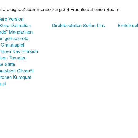
sere eigne Zusammensetzung 3-4 Früchte auf einen Baum!
are Version
Shop Dalmatien
Direktbestellen Seiten-Link
Erntefris
ade"
Mandarinen
en
getrocknete
Granatapfel
tinen
Kaki
Pfirsich
inen
Tomaten
se
Säfte
ufstrich
Olivenöl
tronen
Kumquat
uit