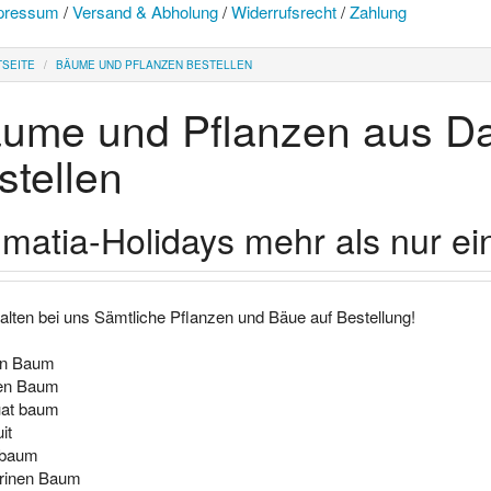
pressum
/
Versand & Abholung
/
Widerrufsrecht
/
Zahlung
TSEITE
BÄUME UND PFLANZEN BESTELLEN
ume und Pflanzen aus Da
stellen
matia-Holidays mehr als nur ei
halten bei uns Sämtliche Pflanzen und Bäue auf Bestellung!
en Baum
en Baum
at baum
it
nbaum
rinen Baum