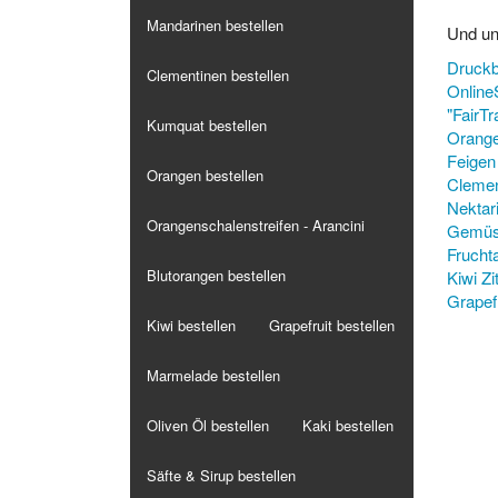
Mandarinen bestellen
Und un
Druckb
Clementinen bestellen
Online
"FairTr
Kumquat bestellen
Orang
Feigen
Orangen bestellen
Clemen
Nektar
Orangenschalenstreifen - Arancini
Gemü
Fruchta
Blutorangen bestellen
Kiwi
Zi
Grapefr
Kiwi bestellen
Grapefruit bestellen
Marmelade bestellen
Oliven Öl bestellen
Kaki bestellen
Säfte & Sirup bestellen