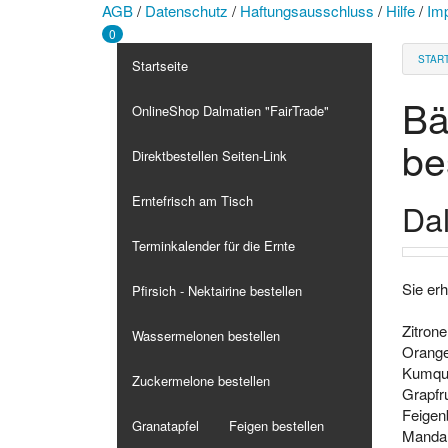
AGB
/
Datenschutz
/
Haftungsausschluss
/
Hilfe
/
Im
0
STAR
Startseite
Bä
OnlineShop Dalmatien "FairTrade"
be
Direktbestellen Seiten-Link
Erntefrisch am Tisch
Dal
Terminkalender für die Ernte
Sie er
Pfirsich - Nektairine bestellen
Zitron
Wassermelonen bestellen
Orang
Kumqu
Zuckermelone bestellen
Grapfru
Feige
Granatapfel
Feigen bestellen
Manda