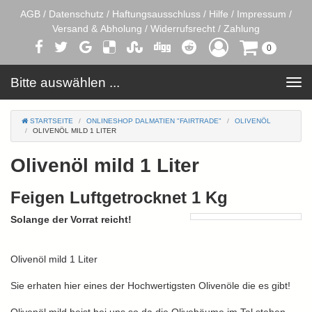
AGB
/
Datenschutz
/
Haftungsausschluss
/
Hilfe
/
Impressum
/
Versand & Abholung
/
Widerrufsrecht
/
Zahlung
0
Bitte auswählen ...
Toggle
navigation
STARTSEITE
ONLINESHOP DALMATIEN "FAIRTRADE"
OLIVENÖL
OLIVENÖL MILD 1 LITER
Olivenöl mild 1 Liter
Feigen Luftgetrocknet 1 Kg
Solange der Vorrat reicht!
Olivenöl mild 1 Liter
Sie erhaten hier eines der Hochwertigsten Olivenöle die es gibt!