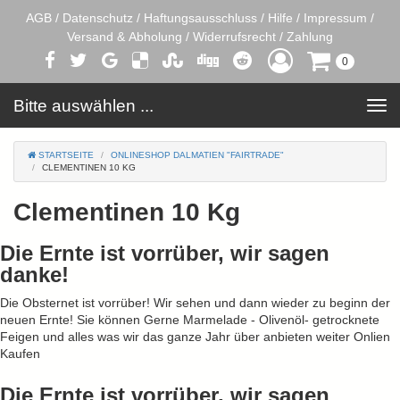
AGB
/
Datenschutz
/
Haftungsausschluss
/
Hilfe
/
Impressum
/
Versand & Abholung
/
Widerrufsrecht
/
Zahlung
0
Bitte auswählen ...
Toggle
navigation
STARTSEITE
ONLINESHOP DALMATIEN "FAIRTRADE"
CLEMENTINEN 10 KG
Clementinen 10 Kg
Die Ernte ist vorrüber, wir sagen
danke!
Die Obsternet ist vorrüber! Wir sehen und dann wieder zu beginn der
neuen Ernte! Sie können Gerne Marmelade - Olivenöl- getrocknete
Feigen und alles was wir das ganze Jahr über anbieten weiter Onlien
Kaufen
Die Ernte ist vorrüber, wir sagen