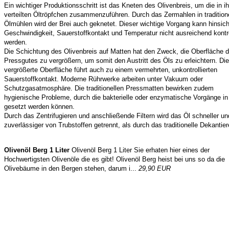
Ein wichtiger Produktionsschritt ist das Kneten des Olivenbreis, um die in i
verteilten Öltröpfchen zusammenzuführen. Durch das Zermahlen in tradition
Ölmühlen wird der Brei auch geknetet. Dieser wichtige Vorgang kann hinsich
Geschwindigkeit, Sauerstoffkontakt und Temperatur nicht ausreichend kontro
werden.
Die Schichtung des Olivenbreis auf Matten hat den Zweck, die Oberfläche 
Pressgutes zu vergrößern, um somit den Austritt des Öls zu erleichtern. Di
vergrößerte Oberfläche führt auch zu einem vermehrten, unkontrollierten
Sauerstoffkontakt. Moderne Rührwerke arbeiten unter Vakuum oder
Schutzgasatmosphäre. Die traditionellen Pressmatten bewirken zudem
hygienische Probleme, durch die bakterielle oder enzymatische Vorgänge i
gesetzt werden können.
Durch das Zentrifugieren und anschließende Filtern wird das Öl schneller un
zuverlässiger von Trubstoffen getrennt, als durch das traditionelle Dekantier
Olivenöl Berg 1 Liter
Olivenöl Berg 1 Liter Sie erhaten hier eines der
Hochwertigsten Olivenöle die es gibt! Olivenöl Berg heist bei uns so da die
Olivebäume in den Bergen stehen, darum i...
29,90 EUR