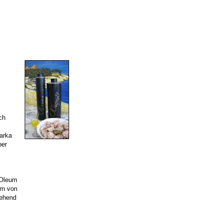
ch
tarka
ber
 Oleum
rn von
gehend