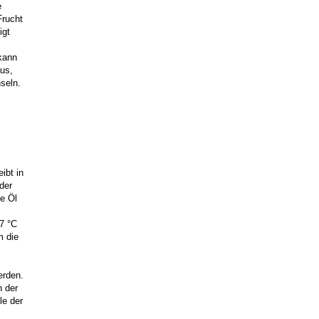
e
Frucht
igt
 kann
us,
seln.
ibt in
der
ne Öl
27 °C
m die
erden.
n der
le der