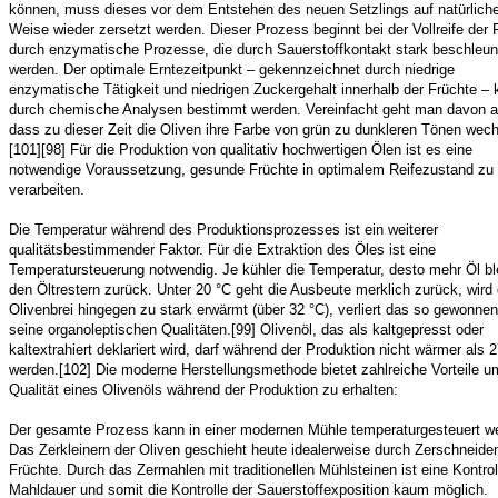
können, muss dieses vor dem Entstehen des neuen Setzlings auf natürlich
Weise wieder zersetzt werden. Dieser Prozess beginnt bei der Vollreife der 
durch enzymatische Prozesse, die durch Sauerstoffkontakt stark beschleun
werden. Der optimale Erntezeitpunkt – gekennzeichnet durch niedrige
enzymatische Tätigkeit und niedrigen Zuckergehalt innerhalb der Früchte –
durch chemische Analysen bestimmt werden. Vereinfacht geht man davon a
dass zu dieser Zeit die Oliven ihre Farbe von grün zu dunkleren Tönen wech
[101][98] Für die Produktion von qualitativ hochwertigen Ölen ist es eine
notwendige Voraussetzung, gesunde Früchte in optimalem Reifezustand zu
verarbeiten.
Die Temperatur während des Produktionsprozesses ist ein weiterer
qualitätsbestimmender Faktor. Für die Extraktion des Öles ist eine
Temperatursteuerung notwendig. Je kühler die Temperatur, desto mehr Öl ble
den Öltrestern zurück. Unter 20 °C geht die Ausbeute merklich zurück, wird 
Olivenbrei hingegen zu stark erwärmt (über 32 °C), verliert das so gewonne
seine organoleptischen Qualitäten.[99] Olivenöl, das als kaltgepresst oder
kaltextrahiert deklariert wird, darf während der Produktion nicht wärmer als 
werden.[102] Die moderne Herstellungsmethode bietet zahlreiche Vorteile u
Qualität eines Olivenöls während der Produktion zu erhalten:
Der gesamte Prozess kann in einer modernen Mühle temperaturgesteuert w
Das Zerkleinern der Oliven geschieht heute idealerweise durch Zerschneide
Früchte. Durch das Zermahlen mit traditionellen Mühlsteinen ist eine Kontrol
Mahldauer und somit die Kontrolle der Sauerstoffexposition kaum möglich.