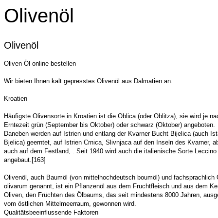
Olivenöl
Olivenöl
Oliven Öl online bestellen
Wir bieten Ihnen kalt gepresstes Olivenöl aus Dalmatien an.
Kroatien
Häufigste Olivensorte in Kroatien ist die Oblica (oder Oblitza), sie wird je na
Erntezeit grün (September bis Oktober) oder schwarz (Oktober) angeboten.
Daneben werden auf Istrien und entlang der Kvarner Bucht Bijelica (auch Is
Bjelica) geerntet, auf Istrien Crnica, Slivnjaca auf den Inseln des Kvarner, a
auch auf dem Festland, . Seit 1940 wird auch die italienische Sorte Leccino
angebaut.[163]
Olivenöl, auch Baumöl (von mittelhochdeutsch boumöl) und fachsprachlich
olivarum genannt, ist ein Pflanzenöl aus dem Fruchtfleisch und aus dem Ke
Oliven, den Früchten des Ölbaums, das seit mindestens 8000 Jahren, aus
vom östlichen Mittelmeerraum, gewonnen wird.
Qualitätsbeeinflussende Faktoren