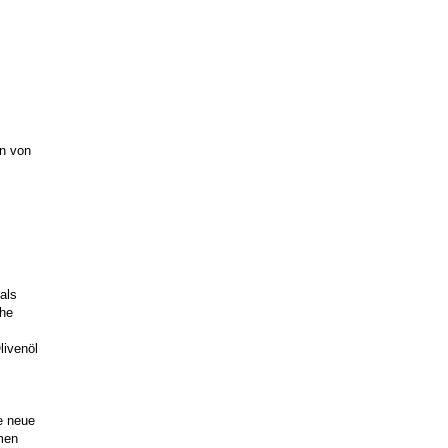
en von
als
che
livenöl
e neue
men