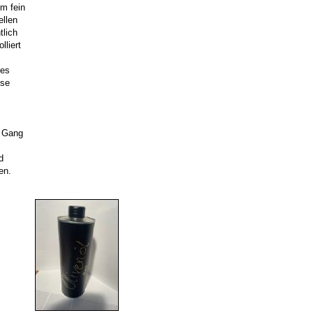
hm fein
ellen
tlich
lliert
des
ese
n Gang
d
en.